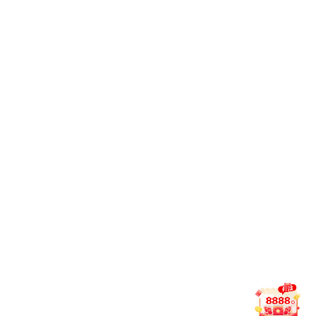
下一篇：
法甲前瞻：里昂主场迎战昂热大巴黎
延伸阅读