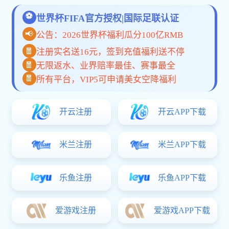
设备信息：操作系统、浏览器、分辨率、唯一标识等
行为记录：包括访问路径、停留时间、偏好设置等
位置信息：在获得授权后采集
三、信息使用目的
收集到的信息将用于：
为您提供定制化内容与互动体验
保障账号和数据安全
进行数据分析与服务优化
在授权基础上提供通知推送服务
四、第三方共享与信息披露
我们承诺不会随意出售用户信息，仅在以下情况下共享：
经您明确授权的合作服务
与第三方技术支持商（如推送、云服务）合作时