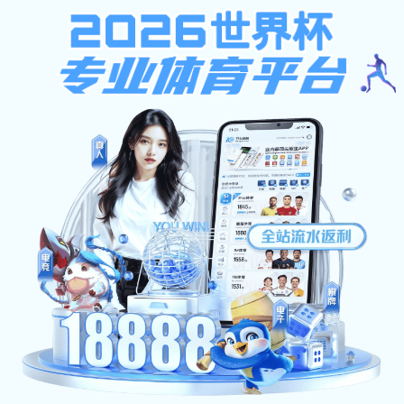
注册入口
隐私政策
一、引言
hth体育平台为用户提供便捷、实时的体育赛事内容，在保障服
务体验的同时，我们高度重视个人隐私保护。
二、信息收集范围
我们可能收集以下信息：
注册信息：如手机号、昵称、头像等基础资料