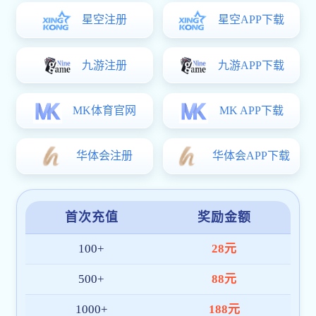
法律法规要求或监管部门依法调取
五、信息保护措施
平台采用多重防护机制确保hth官方网页版-hth(中国)服务中您的
数据安全，包括但不限于：
HTTPS 加密传输
权限分级与访问控制
系统审计与异常行为识别
六、用户权利
您拥有以下数据权利：
访问、更正、删除个人信息
申请注销账户或停止使用服务
关闭授权功能如位置服务或通知