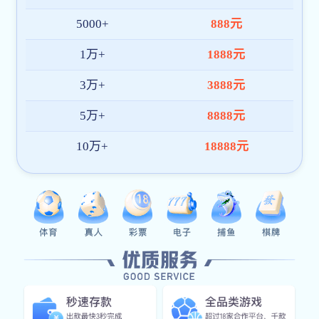
亚洲体育服务平台大奖
2022 年度综合类数字体育平台荣誉奖项，肯定平台服务能
力。