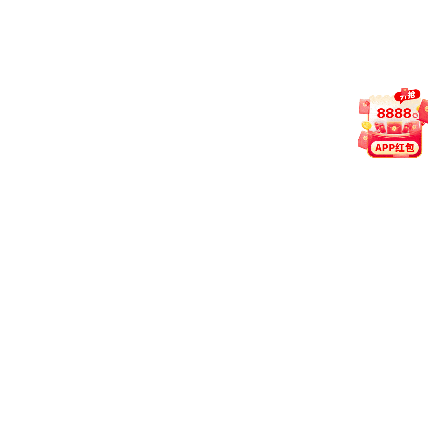
沃特森追梦之路展现潜力未来全明星之位
在当今的篮球世界中，沃特森作为一位年轻球员，以其卓越
的表现和潜力...
2026-05-17