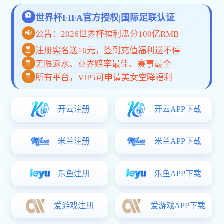
斯洛特谈英超表现不应只看首
回合震惊曼城在主场被皇马逆
转至0比3
2026-05-31 21:49
57 次阅读
首页
/
体育新闻