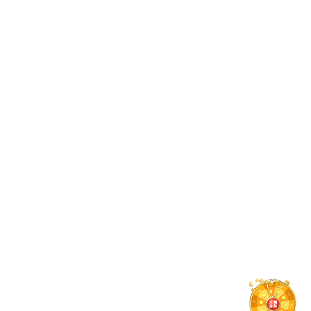
时，对选手心理承受力要求更高。曼城作为豪门球
队，自然承受着巨大的舆论压力，而这种压力有时候
会形成“包袱”，使球员难以发挥出最佳水平。
此外，在领先后被快速追平甚至反超，会让队员们感
受到挫败感，加剧其焦虑情绪。这种情况常常导致球
员在随后的处理球方面出现失误，比如传球不准或选
择错误。而这些低级失误又进一步加深了他们的不安
循环，使得整支队伍陷入一种恶性循环之中。
因此，提高心理素质训练已成为现代足球不可忽视的
一部分。培养队员在面对压力时保持冷静，以及提升
团队凝聚力，将有助于改善整体表现，为未来争取更
好的成绩奠定基础。
总结：