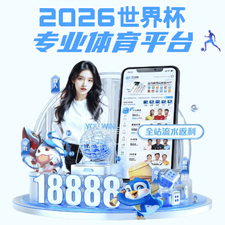
注册入口
hth体育
APP与网页版入口｜
畅享全球体育赛事与数据服务
欢迎访问
hth体育
，提供全面覆盖足球、篮球、
电竞等项目的赛事资讯与数据内容， 支持
APP
下载
与
网页使用
，每日同步更新千场比赛，聚
焦热门体育内容， 助您轻松获取赛事动态，掌
握比赛节奏。
手机App
网页版