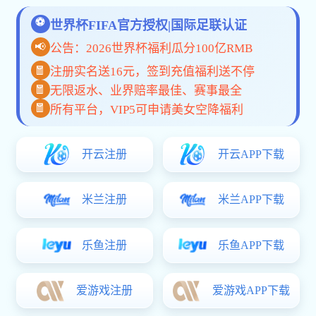
施洛特贝克与哥哥重聚赛场共
担队长之责感慨时刻珍贵美好
2026-05-20 03:57
44 次阅读
首页
/
体育新闻