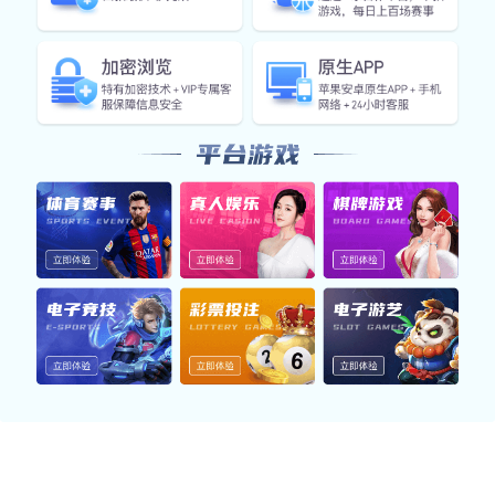
2、恩里克的战术选择
作为新任主教练，恩里克面临的不仅是如何保持队伍
士气高涨的问题，还有制定合理有效战术以应对不同
对手挑战。他在选人上采取了一些大胆尝试，这令不
少人感到惊讶，同时也引发了热烈讨论。
首先，他对年轻球员给予了更多机会，这表明他希望
通过培养新生力量来增强球队深度。这不仅能激励年
轻球员奋发向上，还能促使老将们保持竞争意识，避
免自满情绪。同时，适当轮换阵容可以帮助减少伤病
风险，为长赛季做好准备。
然而，有些老牌球星未能如预期获得首发位置，引起
了一部分人的质疑。有评论认为这种选人策略可能会