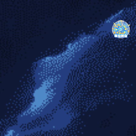
能够继续提高自己的实力，并争取代表国家
标。
言，一个能够提供良好竞技环境和成长空间
不仅仅是为了金钱，更是为了实现自我价值
争压力以及其未来职业规划等多个方面。在
使的一部分。