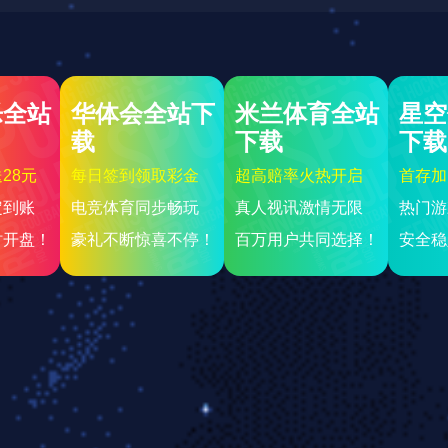
状况以及他可能寻求新东家的原因，包括球员个人发展、俱乐部
面地理解这一事件对球员和俱乐部的影响，以及未来可能的发展
展
性不言而喻。他不仅具备优秀的传球能力，更以其远射和定位球
队战术的不断调整，他的角色也面临重新定义的问题。
己的综合素养，以适应现代足球日益多样化的要求。如果无法在
和表现机会。
高水平的比赛，比如欧冠联赛等重要赛事。如果国米无法满足他
况
，这直接影响到球队在转会市场上的运作能力。由于财务公平法