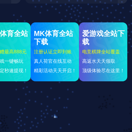
财务状况、市场竞争压力及未来职业规划等
方向。
技能而闻名。在过去一个赛季，他为球队贡
国米获得足够的发展空间，他可能会考虑转
的这方面需求，那么他离队寻求新的挑战便
则等因素制约，国米必须谨慎处理每一笔合