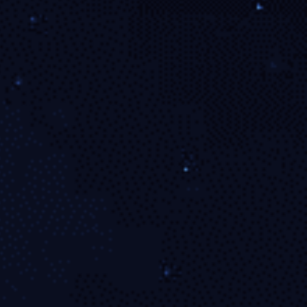
斯对博洛尼亚比
抗中，戴维凭借出色的表现不仅帮助球...
约600万欧元
速席卷了整个足球界。随着球队在本赛...