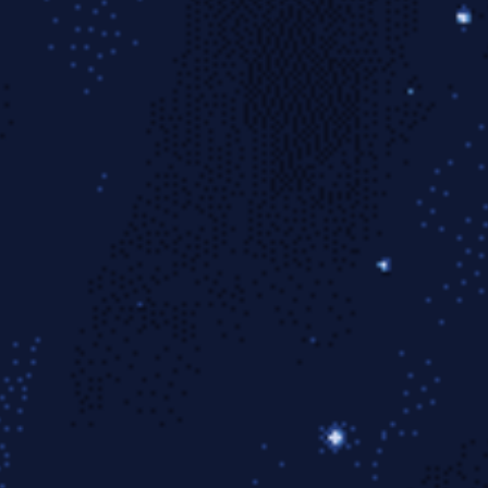
难以提供符合恰尔汗奥卢期望的薪水和合同条款。
薪资结构和团队平衡。如果给恰尔汗奥卢过高的薪水，将对其他
歧。
题，很有可能导致恰尔汗奥卢选择离开，以寻找更具竞争力合约
，不少顶级俱乐部都开始关注恰尔汗奥卢。这些球队无疑将会提
抗拒的重要因素。
球队已经表达了对他的兴趣。这些俱乐部不仅能提供高额薪资，
如果国米未能及时给予满意答复，那么很有可能促使恰尔汗奥卢