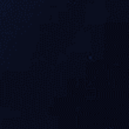
皇马以134亿
，其中皇家马德里以13.4亿欧元的市值...