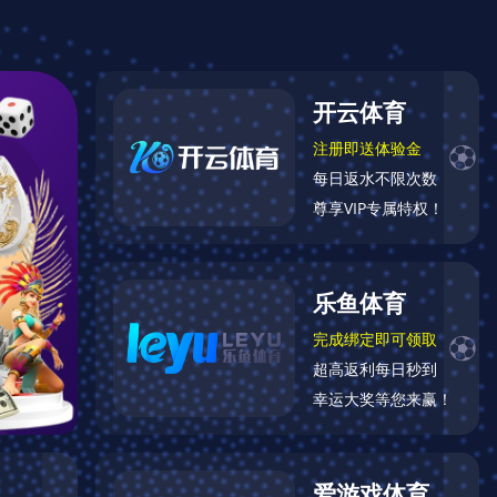
注册入口
赛事与数据服务
APP下载
与
网页使用
，每日同步更新千
比赛节奏。