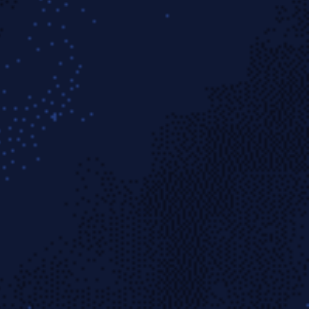
球员产生不良示范效应。这使得他的续约谈
的新东家，从而保障自己的职业生涯稳定
供更具诱惑力的报价，这对于想要提升自身
还能保证参加顶级赛事，这是任何一名渴望
做出离队决策，以追逐更加理想的发展平台