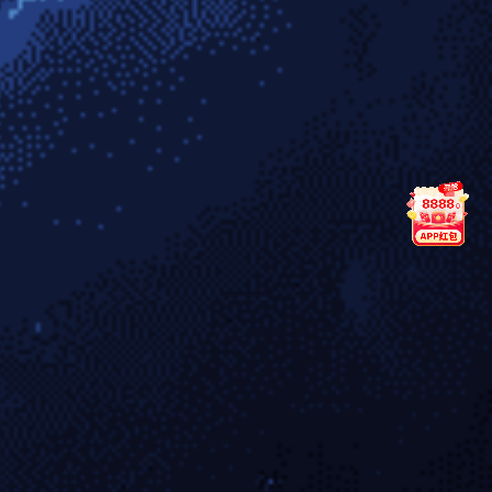
无论最终做出何种决定，都必须深思熟虑，
下一篇：
斯洛特坦言若无欧冠资格将是失败