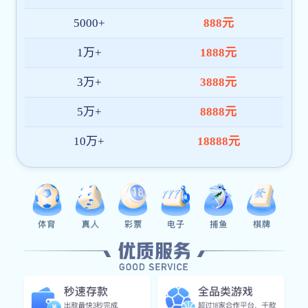
02. 服务升级
随着hth官方网页版-hth(中国)需求增长，平
台陆续上线直播回放、数据分析、比分预测等
功能，同时支持APP与网页双端操作，带来更
快更稳的观赛体验。
03. 国际拓展
目前hth体育已在东南亚、欧美等区域建立本
地化团队，推动技术与服务全球落地，打造具
有国际竞争力的赛事平台品牌。