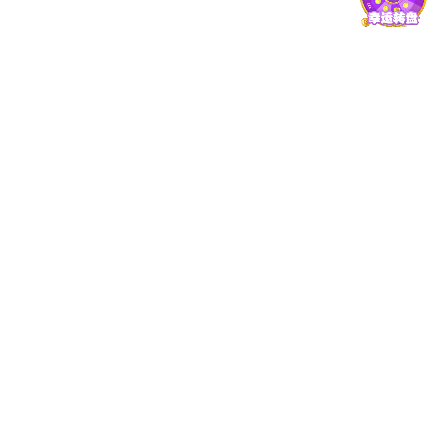
常见问题解答
针对用户在使用 hth体育 平台过程中最关心的问题，我们整
理了详细说明，包括账户管理、平台功能、安全保障与使用
体验等方面，帮助您全面了解服务内容。
01. 平台是否合法？
02. 如何创建账户？
03. 支持哪些终端设备？
04. 我的资料安全吗？
05. 客服支持时间？
06. 观看直播是否收费？
01. 平台是否合法？
是的，hth体育 拥有合规的运营资质，严格遵守数据保护法规与
行业标准，所有内容与服务均通过安全审核，确保合法性与用户
权益。