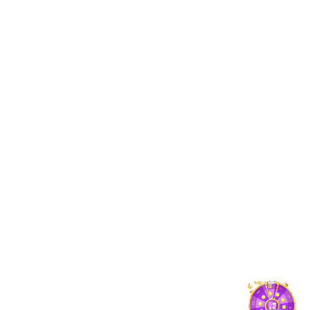
直播与赛事专题页，满足不同电竞观众需求。
内容专区
除赛事直播外，还提供赛后采访、球星特辑、战术分析等
多元内容，打造沉浸式体育服务平台。